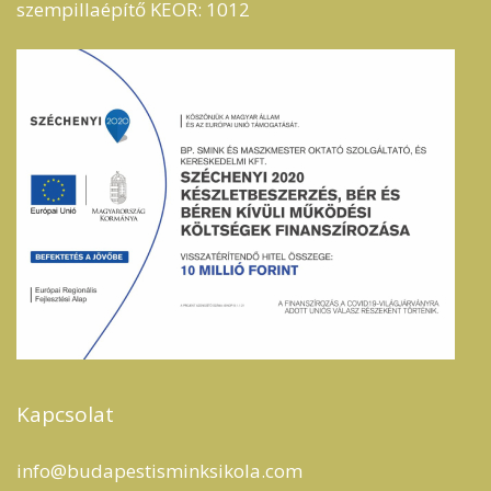
szempillaépítő KEOR: 1012
Kapcsolat
info@budapestisminksikola.com