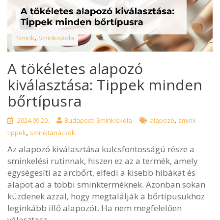
,
Smink
Sminkiskola
A tökéletes alapozó
kiválasztása: Tippek minden
bőrtípusra
,
2024.09.20.
Budapesti Sminkiskola
alapozó
smink
,
tippek
sminktanácsok
Az alapozó kiválasztása kulcsfontosságú része a
sminkelési rutinnak, hiszen ez az a termék, amely
egységesíti az arcbőrt, elfedi a kisebb hibákat és
alapot ad a többi sminkterméknek. Azonban sokan
küzdenek azzal, hogy megtalálják a bőrtípusukhoz
leginkább illő alapozót. Ha nem megfelelően
választasz,