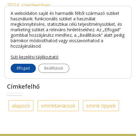
2024. szeptember
A weboldalon saját és harmadik féltől származó sütiket
2024. július
használunk: funkcionális sütiket a használat
megkönnyítésére, statisztikai célú teljesítménysütiket, és
marketing sütiket a releváns hirdetésekhez. Az „Elfogad”
2023. szeptember
gombbal hozzájárulsz mindhez, a „Beállítások” alatt pedig
bármikor módosíthatod vagy visszavonhatod a
2021. április
hozzájárulásod.
Süti kezelési tájékoztató
2021. március
Elfogad
Beállítások
Címkefelhő
alapozó
sminktanácsok
smink tippek