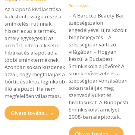
Sminkiskola
Az alapozó kiválasztása
– A Barocco Beauty Bar
kulcsfontosságú része a
szépségszalon
sminkelési rutinnak,
engedélyével újra közölt
hiszen ez az a termék,
blogbejegyzés – A
amely egységesíti az
szépségipar változó
arcbőrt, elfedi a kisebb
világában – Hogyan
hibákat és alapot ad a
készül a Budapesti
többi sminkterméknek.
Sminkiskola a jövőre? A
Azonban sokan küzdenek
smink művészete és a
azzal, hogy megtalálják a
szépségipar vonzásában
bőrtípusukhoz leginkább
sokan találják meg
illő alapozót. Ha nem
szenvedélyüket és
megfelelően választasz,
hivatásukat. A Budapesti
Sminkiskola, amelyet
Olvass tovább…
2008-ban alapítottak,
Olvass tovább…