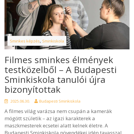
,
Sminkes képzés
Sminkiskola
Filmes sminkes élmények
testközelből – A Budapesti
Sminkiskola tanulói újra
bizonyítottak
2025.06.30.
Budapesti Sminkiskola
A filmes világ varázsa nem csupán a kamerák
mögött születik – az igazi karakterek a
maszkmesterek ecsetei alatt kelnek életre. A
Budapesti Sminkiskola növendékei idén tavasszal