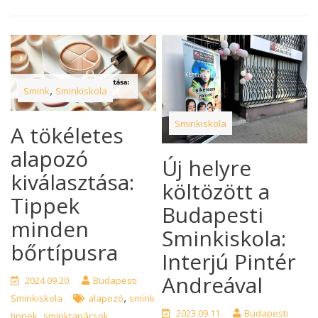
,
Smink
Sminkiskola
Sminkiskola
A tökéletes
alapozó
Új helyre
kiválasztása:
költözött a
Tippek
Budapesti
minden
Sminkiskola:
bőrtípusra
Interjú Pintér
Andreával
2024.09.20.
Budapesti
,
Sminkiskola
alapozó
smink
,
2023.09.11.
Budapesti
tippek
sminktanácsok