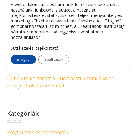
Budapesti Sminkiskola tanulói újra bizonyítottak
A weboldalon saját és harmadik féltől származó sütiket
használunk: funkcionális sütiket a használat
megkönnyítésére, statisztikai célú teljesítménysütiket, és
Sminkes és szempillaépítő képzés a Budapesti
marketing sütiket a releváns hirdetésekhez. Az „Elfogad”
Sminkiskolában – Kezdd el a karriered most!
gombbal hozzájárulsz mindhez, a „Beállítások” alatt pedig
bármikor módosíthatod vagy visszavonhatod a
A tökéletes alapozó kiválasztása: Tippek minden
hozzájárulásod.
bőrtípusra
Süti kezelési tájékoztató
Privát Sminkóra a Budapesti Sminkiskolában:
Elfogad
Beállítások
Fedezd fel a smink művészetét velünk!
Új helyre költözött a Budapesti Sminkiskola:
Interjú Pintér Andreával
Kategóriák
Programok és események