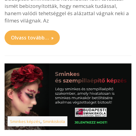
ismét bebizonyították, hogy nemcsak tudással,
hanem valódi tehetséggel és alázattal vágnak neki a
filmes világnak. Az
Olvass tovább…
,
Sminkes képzés
Sminkiskola