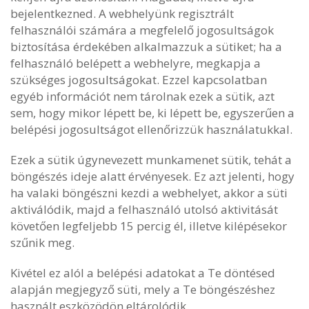
bejelentkezned. A webhelyünk regisztrált
felhasználói számára a megfelelő jogosultságok
biztosítása érdekében alkalmazzuk a sütiket; ha a
felhasználó belépett a webhelyre, megkapja a
szükséges jogosultságokat. Ezzel kapcsolatban
egyéb információt nem tárolnak ezek a sütik, azt
sem, hogy mikor lépett be, ki lépett be, egyszerűen a
belépési jogosultságot ellenőrizzük használatukkal.
Ezek a sütik úgynevezett munkamenet sütik, tehát a
böngészés ideje alatt érvényesek. Ez azt jelenti, hogy
ha valaki böngészni kezdi a webhelyet, akkor a süti
aktiválódik, majd a felhasználó utolsó aktivitását
követően legfeljebb 15 percig él, illetve kilépésekor
szűnik meg.
Kivétel ez alól a belépési adatokat a Te döntésed
alapján megjegyző süti, mely a Te böngészéshez
használt eszközödön eltárolódik.