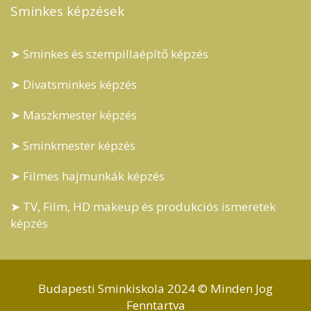
Sminkes képzések
➤ Sminkes és szempillaépítő képzés
➤ Divatsminkes képzés
➤ Maszkmester képzés
➤ Sminkmester képzés
➤ Filmes hajmunkák képzés
➤ TV, Film, HD makeup és produkciós ismeretek
képzés
Budapesti Sminkiskola 2024 © Minden Jog
Fenntartva