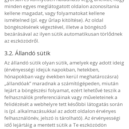
minden egyes meglátogatott oldalon azonosítania
kellene magadat, vagy folyamatokat kellene
ismételned (pl. egy űrlap kitöltése). Az oldal
böngészésének végeztével, illetve a böngésző
bezárásával az ilyen sütik automatikusan törlődnek
az eszközödről.
3.2. Állandó sütik
Az állandó sütik olyan sütik, amelyek egy adott ideig
(érvényességi idejük napokban, hetekben,
hónapokban vagy években kerül meghatározásra)
„állandóak” maradnak a számítógépeden, miután
lejárt a böngészési folyamat, ezért lehetővé teszik a
felhasználók preferenciáinak vagy műveleteinek a
felidézését a webhelyre tett későbbi látogatás során
is (pl. alkalmazásukkal az adott oldalon érvényes
felhasználónév, jelszó is tárolható). Az érvényességi
idő lejártáig a mentett sütik a Te eszközödön