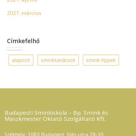
2021. március
Címkefelhő
alapozó
sminktanácsok
smink tippek
Budapesti Sminkiskola – Bp. Smink és
Maszkmester Oktató Szolgáltató Kft.​
Székhely: 1083 Budapest, Illés utca 28-30