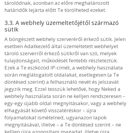
tárolódnak, azonban az előre meghatározott
határidők lejárta előtt Te törölheted ezeket.
3.3. A webhely üzemeltetőjétől származó
sütik
A böngészett webhely szerveréről érkező sütik. Jelen
esetben Adatkezelő által üzemeltetett webhelyet
tároló szerverről érkező sütikről van szó, melyek
tulajdonságait, működését fentebb részleteztük.
Ezek a Te eszközöd IP-címét, a webhely használata
során meglátogatott oldalakat, esetlegesen (a Te
döntésed szerint) a felhasználó nevét és jelszavát
jegyzik meg. Ezzel tesszük lehetővé, hogy Neked a
webhely használata során ne kelljen rendszeresen –
egy-egy újabb oldal megnyitásakor, vagy a webhely
elhagyását követő visszatéréskor – újra
folyamatokat ismételned, ugyanazon lapok
megnyitásával, illetve – a Te döntésed szerint – ne
kelljen újra azonosítani magadat, illetve újra