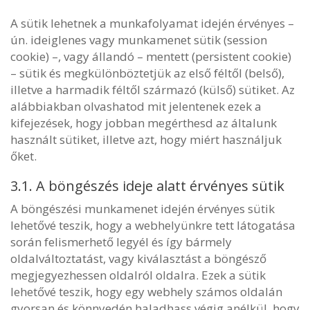
A sütik lehetnek a munkafolyamat idején érvényes –
ún. ideiglenes vagy munkamenet sütik (session
cookie) –, vagy állandó – mentett (persistent cookie)
– sütik és megkülönböztetjük az első féltől (belső),
illetve a harmadik féltől származó (külső) sütiket. Az
alábbiakban olvashatod mit jelentenek ezek a
kifejezések, hogy jobban megérthesd az általunk
használt sütiket, illetve azt, hogy miért használjuk
őket.
3.1. A böngészés ideje alatt érvényes sütik
A böngészési munkamenet idején érvényes sütik
lehetővé teszik, hogy a webhelyünkre tett látogatása
során felismerhető legyél és így bármely
oldalváltoztatást, vagy kiválasztást a böngésző
megjegyezhessen oldalról oldalra. Ezek a sütik
lehetővé teszik, hogy egy webhely számos oldalán
gyorsan és könnyedén haladhass végig anélkül, hogy