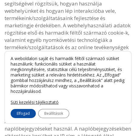
segítségével rögzítsük, hogyan használja
webhelyünket és hogyan lép interakcióba vele,
termékeink/szolgáltatásaink fejlesztése és
marketingje érdekében. A webhelyhasználati adatok
rögzítése első és harmadik féltől származó cookie-k,
valamint egyéb nyomkövetési technológiák a
termékek/szolgáltatások és az online tevékenységek
népszerűségének meghatározására. Ezenkívül ezeket
A weboldalon saját és harmadik féltől származó sütiket
az információkat webhelyoptimalizálási,
használunk: funkcionális sütiket a használat
csalási/biztonsági célokra és reklámozásra
megkönnyítésére, statisztikai célú teljesítménysütiket, és
marketing sütiket a releváns hirdetésekhez. Az „Elfogad”
használjuk. Ha többet szeretne tudni arról, hogy a
gombbal hozzájárulsz mindhez, a „Beállítások” alatt pedig
Facebook hogyan gyűjti és használja fel az Ön
bármikor módosíthatod vagy visszavonhatod a
adatait, keresse fel a
Facebook Meta Pixel
hozzájárulásod.
adatvédelmi nyilatkozatát
.
Süti kezelési tájékoztató
3.4.2. Naplófájl bejegyzések
Elfogad
Beállítások
Adatkezelő webhelyét üzemeltető technikai háttér
naplóbejegyzéseket használ. A naplóbejegyzésekben
eltárolásra kerülhet az IP cím, a látogató által