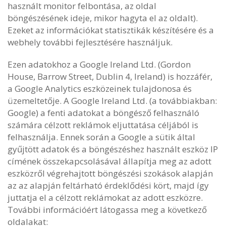
használt monitor felbontása, az oldal
böngészésének ideje, mikor hagyta el az oldalt).
Ezeket az információkat statisztikák készítésére és a
webhely további fejlesztésére használjuk.
Ezen adatokhoz a Google Ireland Ltd. (Gordon
House, Barrow Street, Dublin 4, Ireland) is hozzáfér,
a Google Analytics eszközeinek tulajdonosa és
üzemeltetője. A Google Ireland Ltd. (a továbbiakban:
Google) a fenti adatokat a böngésző felhasználó
számára célzott reklámok eljuttatása céljából is
felhasználja. Ennek során a Google a sütik által
gyűjtött adatok és a böngészéshez használt eszköz IP
címének összekapcsolásával állapítja meg az adott
eszközről végrehajtott böngészési szokások alapján
az az alapján feltárható érdeklődési kört, majd így
juttatja el a célzott reklámokat az adott eszközre.
További információért látogassa meg a következő
oldalakat: