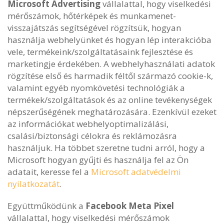
Microsoft Advertising
vállalattal, hogy viselkedési
mérőszámok, hőtérképek és munkamenet-
visszajátszás segítségével rögzítsük, hogyan
használja webhelyünket és hogyan lép interakcióba
vele, termékeink/szolgáltatásaink fejlesztése és
marketingje érdekében. A webhelyhasználati adatok
rögzítése első és harmadik féltől származó cookie-k,
valamint egyéb nyomkövetési technológiák a
termékek/szolgáltatások és az online tevékenységek
népszerűségének meghatározására. Ezenkívül ezeket
az információkat webhelyoptimalizálási,
csalási/biztonsági célokra és reklámozásra
használjuk. Ha többet szeretne tudni arról, hogy a
Microsoft hogyan gyűjti és használja fel az Ön
adatait, keresse fel a
Microsoft adatvédelmi
nyilatkozatát
.
Együttműködünk a
Facebook Meta Pixel
vállalattal, hogy viselkedési mérőszámok