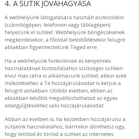
4. A SÜTIK JÓVÁHAGYÁSA
A webhelyünk látogatására használt eszközödön
(számítógépen, telefonon vagy táblagépen)
helyezünk el sütiket. Webhelyünk böngészésének
megkezdésekor, a főoldal betöltődésekor felugró
ablakban figyelmeztetünk Téged erre.
Ha a webhelyünk funkcióinak és kényelmes
használatának biztosításához szükséges sütiken
kívül más célra is alkalmazunk sütiket, akkor ezek
működéséhez a Te hozzájárulásodat is kérjük a
felugró ablakban. Utóbbi esetben, ebben az
ablakban később megváltoztathatod az egyes
adatgyűjtésekhez való hozzájárulásodat.
Abban az esetben is, ha kezdetben hozzájárulsz a
sütijeink használatához, bármikor dönthetsz úgy,
hogy letiltod és törlöd a sütiket az internetes