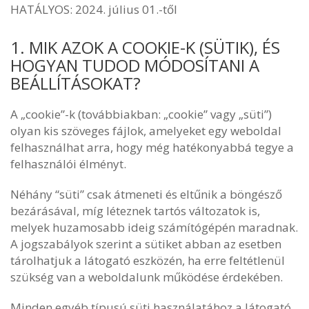
HATÁLYOS: 2024. július 01.-től
1. MIK AZOK A COOKIE-K (SÜTIK), ÉS
HOGYAN TUDOD MÓDOSÍTANI A
BEÁLLÍTÁSOKAT?
A „cookie”-k (továbbiakban: „cookie” vagy „süti”)
olyan kis szöveges fájlok, amelyeket egy weboldal
felhasználhat arra, hogy még hatékonyabbá tegye a
felhasználói élményt.
Néhány “süti” csak átmeneti és eltűnik a böngésző
bezárásával, míg léteznek tartós változatok is,
melyek huzamosabb ideig számítógépén maradnak.
A jogszabályok szerint a sütiket abban az esetben
tárolhatjuk a látogató eszközén, ha erre feltétlenül
szükség van a weboldalunk működése érdekében.
Minden egyéb típusú süti használatához a látogató