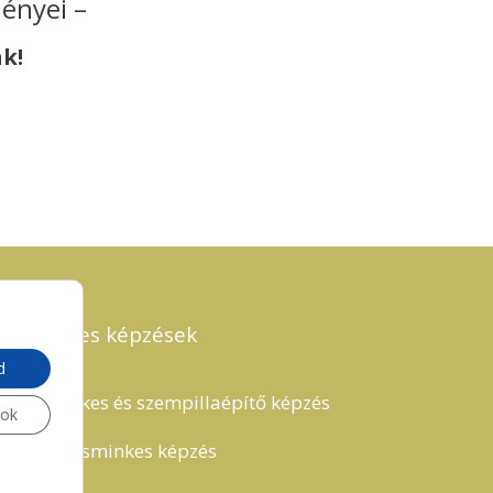
ényei –
k!
Sminkes képzések
d
➤ Sminkes és szempillaépítő képzés
sok
➤ Divatsminkes képzés