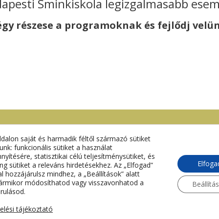
dapesti Sminkiskola legizgalmasabb esem
égy részese a programoknak és fejlődj velün
dalon saját és harmadik féltől származó sütiket
Kapcsolat
unk: funkcionális sütiket a használat
yítésére, statisztikai célú teljesítménysütiket, és
Elfoga
ng sütiket a releváns hirdetésekhez. Az „Elfogad”
info@budapestisminksikola.com
 hozzájárulsz mindhez, a „Beállítások” alatt
ármikor módosíthatod vagy visszavonhatod a
Beállítá
rulásod.
+36 70 319 9791
zelési tájékoztató