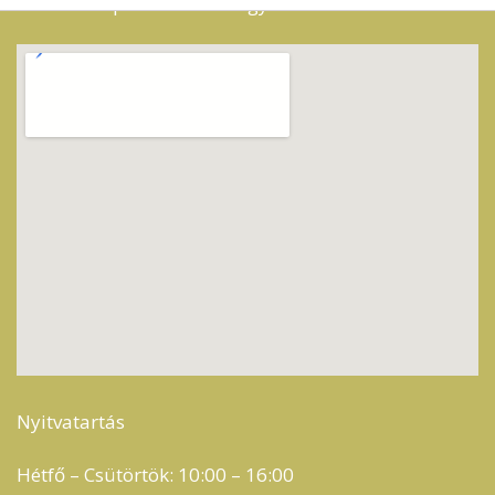
1138 Budapest Karikás Frigyes u. 11.
Nyitvatartás
Hétfő – Csütörtök: 10:00 – 16:00