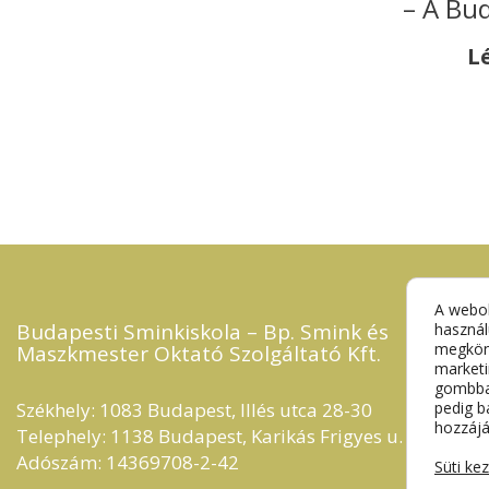
– A Bu
L
A webol
Budapesti Sminkiskola – Bp. Smink és
használ
megkönn
Maszkmester Oktató Szolgáltató Kft.​
marketi
gombbal
Székhely: 1083 Budapest, Illés utca 28-30
pedig b
hozzájá
Telephely: 1138 Budapest, Karikás Frigyes u. 11.
Adószám: 14369708-2-42
Süti ke