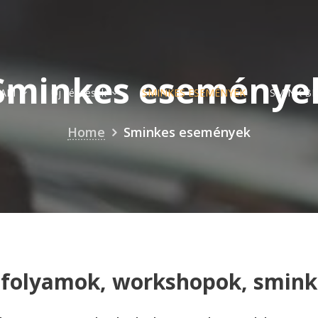
Sminkes eseménye
YAM
Új képzések
SMINKES ESEMÉNYEK
SMINK B
Home
Sminkes események
nfolyamok, workshopok, smin