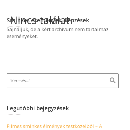
Nincs találat
Sminkes események, képzések
Sajnáljuk, de a kért archívum nem tartalmaz
eseményeket.
Legutóbbi bejegyzések
Filmes sminkes élmények testközelből – A