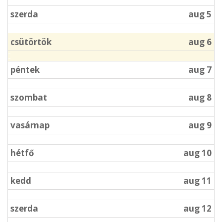
szerda
aug 5
csütörtök
aug 6
péntek
aug 7
szombat
aug 8
vasárnap
aug 9
hétfő
aug 10
kedd
aug 11
szerda
aug 12