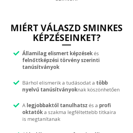
MIÉRT VÁLASZD SMINKES
KÉPZÉSEINKET?
Államilag elismert képzések
és
felnőttképzési törvény szerinti
tanúsítványok
Bárhol elismerik a tudásodat a
több
nyelvű tanúsítványok
nak köszönhetően
A
legjobbaktól tanulhatsz
és a
profi
oktatók
a szakma legféltettebb titkaira
is megtanítanak