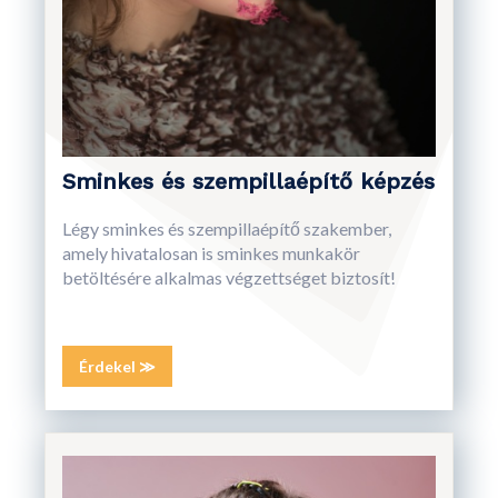
Sminkes és szempillaépítő képzés
Légy sminkes és szempillaépítő szakember,
amely hivatalosan is sminkes munkakör
betöltésére alkalmas végzettséget biztosít!
Érdekel ≫