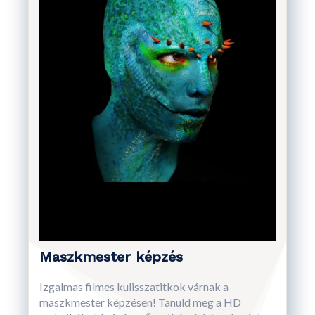
Maszkmester képzés
Izgalmas filmes kulisszatitkok várnak a
maszkmester képzésen! Tanuld meg a HD