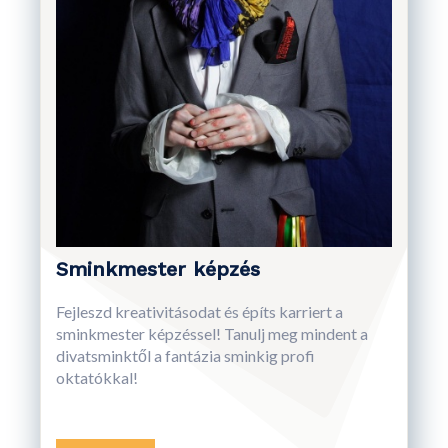
Sminkmester képzés
Fejleszd kreativitásodat és építs karriert a
sminkmester képzéssel! Tanulj meg mindent a
divatsminktől a fantázia sminkig profi
oktatókkal!