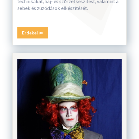
technikákat, haj- és szőrzetkészítést, valamint a
sebek és zúzódások elkészítését.
Érdekel ≫