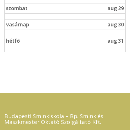
szombat
aug 29
vasárnap
aug 30
hétfő
aug 31
Budapesti Sminkiskola – Bp. Smink és
Maszkmester Oktató Szolgáltató Kft.​