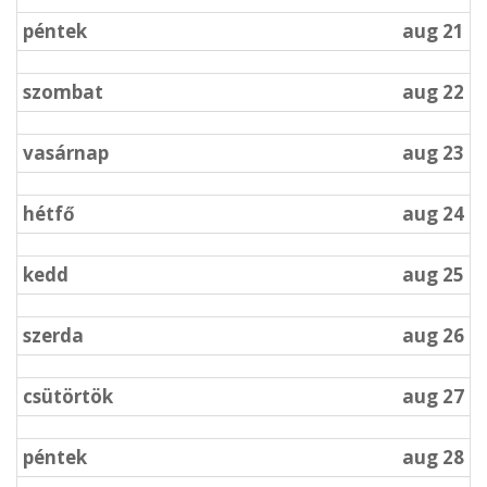
péntek
aug 21
szombat
aug 22
vasárnap
aug 23
hétfő
aug 24
kedd
aug 25
szerda
aug 26
csütörtök
aug 27
péntek
aug 28