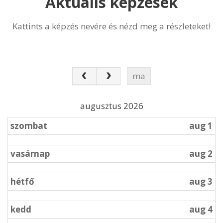
Aktuális képzések
Kattints a képzés nevére és nézd meg a részleteket!
ma
augusztus 2026
szombat
aug 1
vasárnap
aug 2
hétfő
aug 3
kedd
aug 4