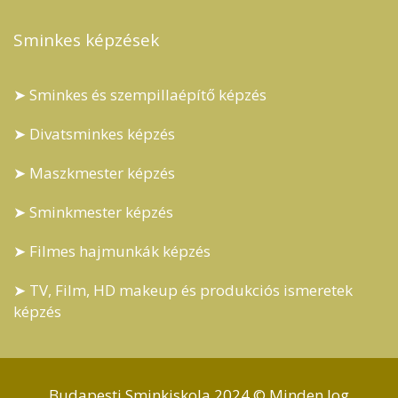
Sminkes képzések
➤ Sminkes és szempillaépítő képzés
➤ Divatsminkes képzés
➤ Maszkmester képzés
➤ Sminkmester képzés
➤ Filmes hajmunkák képzés
➤ TV, Film, HD makeup és produkciós ismeretek
képzés
Budapesti Sminkiskola 2024 © Minden Jog