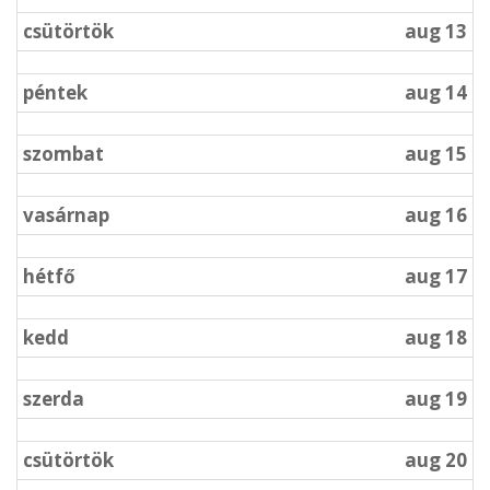
csütörtök
aug 13
péntek
aug 14
szombat
aug 15
vasárnap
aug 16
hétfő
aug 17
kedd
aug 18
szerda
aug 19
csütörtök
aug 20