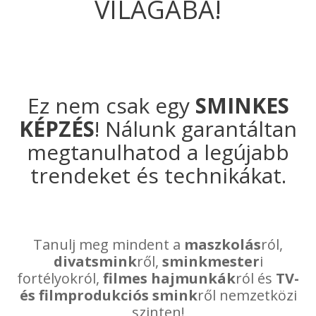
VILÁGÁBA!
Ez nem csak egy
SMINKES
KÉPZÉS
! Nálunk garantáltan
megtanulhatod a legújabb
trendeket és technikákat.
Tanulj meg mindent a
maszkolás
ról,
divatsmink
ről,
sminkmester
i
fortélyokról,
filmes hajmunkák
ról és
TV-
és filmprodukciós smink
ről nemzetközi
szinten!