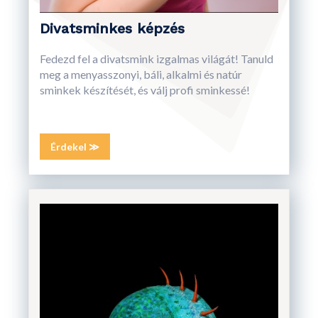
Divatsminkes képzés
Fedezd fel a divatsmink izgalmas világát! Tanuld
meg a menyasszonyi, báli, alkalmi és natúr
sminkek készítését, és válj profi sminkessé!
Érdekel ≫