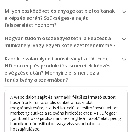
Milyen eszközöket és anyagokat biztosítanak
a képzés során? Szükséges-e saját
felszerelést hoznom?
Hogyan tudom összeegyeztetni a képzést a
munkahelyi vagy egyéb kötelezettségeimmel?
Kapok-e valamilyen tanúsítványt a TV, Film,
HD makeup és produkciós ismeretek képzés
elvégzése után? Mennyire elismert ez a
tanúsítvány a szakmában?
Milyen karrierlehetőségeket nyithat meg
A weboldalon saját és harmadik féltől származó sütiket
számomra ez a képzés? Mennyire könnyű
használunk: funkcionális sütiket a használat
elhelyezkedni ezen a területen?
megkönnyítésére, statisztikai célú teljesítménysütiket, és
marketing sütiket a releváns hirdetésekhez. Az „Elfogad”
gombbal hozzájárulsz mindhez, a „Beállítások” alatt pedig
bármikor módosíthatod vagy visszavonhatod a
hozzájárulásod.