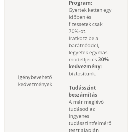
Program:
Gyertek ketten egy
időben és
fizessetek csak
70%-ot.
Iratkozz be a
barátnőddel,
legyetek egymás
modelljei és
30%
kedvezmény
t
biztosítunk.
Igénybevehető
kedvezmények
Tudásszint
beszámítás
A már meglévő
tudásod az
ingyenes
tudásszintfelmérő
teszt alapján