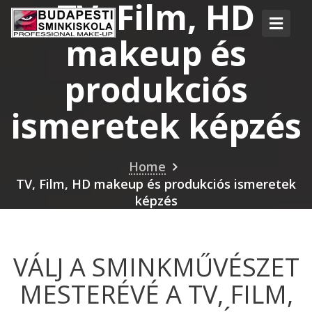
TV, Film, HD
makeup és
produkciós
ismeretek képzés
Home
TV, Film, HD makeup és produkciós ismeretek
képzés
VÁLJ A SMINKMŰVÉSZET
MESTERÉVÉ A TV, FILM,