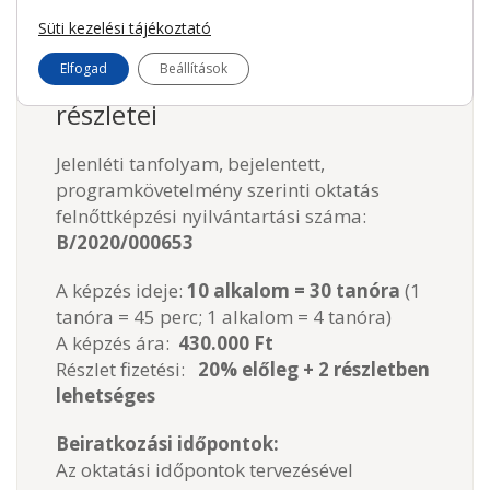
Süti kezelési tájékoztató
A TV, Film, HD makeup és
Elfogad
Beállítások
produkciós ismeretek képzés
részletei
Jelenléti tanfolyam, bejelentett,
programkövetelmény szerinti oktatás
felnőttképzési nyilvántartási száma:
B/2020/000653
A képzés ideje:
10 alkalom = 30 tanóra
(1
tanóra = 45 perc; 1 alkalom = 4 tanóra)
A képzés ára:
430.000 Ft
Részlet fizetési:
20% előleg + 2 részletben
lehetséges
Beiratkozási időpontok:
Az oktatási időpontok tervezésével