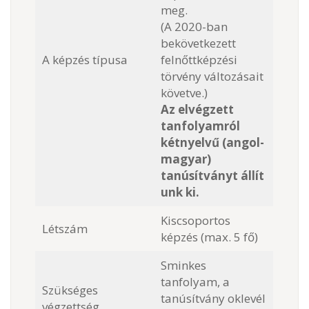
meg.
(A 2020-ban
bekövetkezett
A képzés típusa
felnőttképzési
törvény változásait
követve.)
Az elvégzett
tanfolyamról
kétnyelvű (angol-
magyar)
tanúsítványt állít
unk ki.
Kiscsoportos
Létszám
képzés (max. 5 fő)
Sminkes
tanfolyam, a
Szükséges
tanúsítvány oklevél
végzettség