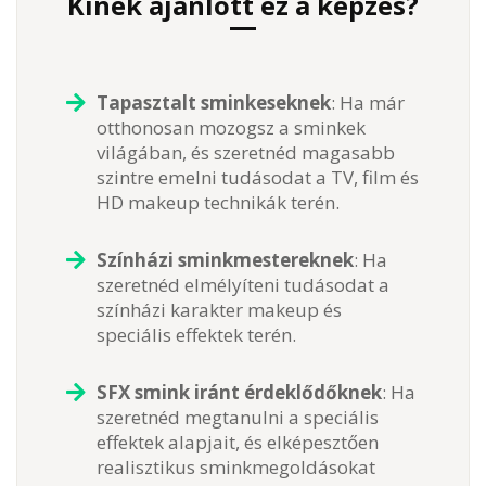
Kinek ajánlott ez a képzés?
Tapasztalt sminkeseknek
: Ha már
otthonosan mozogsz a sminkek
világában, és szeretnéd magasabb
szintre emelni tudásodat a TV, film és
HD makeup technikák terén.
Színházi sminkmestereknek
: Ha
szeretnéd elmélyíteni tudásodat a
színházi karakter makeup és
speciális effektek terén.
SFX smink iránt érdeklődőknek
: Ha
szeretnéd megtanulni a speciális
effektek alapjait, és elképesztően
realisztikus sminkmegoldásokat