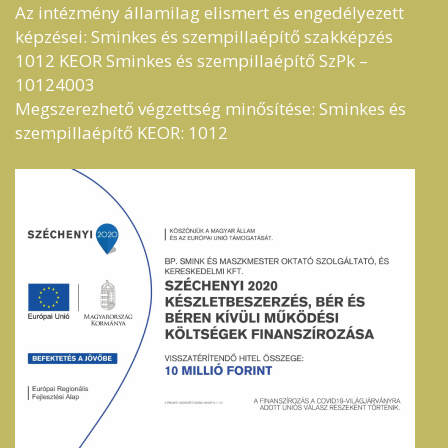
Az intézmény államilag elismert és engedélyezett
képzései: Sminkes és szempillaépítő szakképzés
1012 KEOR Sminkes és szempillaépítő SzPk –
10124003
Megszerezhető végzettség minősítése: Sminkes és
szempillaépítő KEOR: 1012