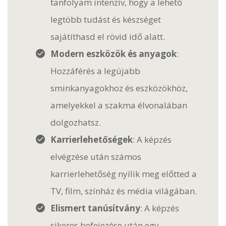
tanfolyam intenzív, hogy a lehető
legtöbb tudást és készséget
sajátíthasd el rövid idő alatt.
Modern eszközök és anyagok
:
Hozzáférés a legújabb
sminkanyagokhoz és eszközökhöz,
amelyekkel a szakma élvonalában
dolgozhatsz.
Karrierlehetőségek
: A képzés
elvégzése után számos
karrierlehetőség nyílik meg előtted a
TV, film, színház és média világában.
Elismert tanúsítvány
: A képzés
sikeres befejezése után egy