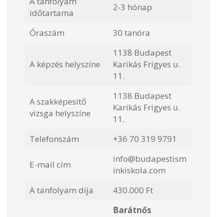
A tanfolyam
2-3 hónap
időtartama
Óraszám
30 tanóra
1138 Budapest
A képzés helyszíne
Karikás Frigyes u.
11.
1138 Budapest
A szakképesítő
Karikás Frigyes u.
vizsga helyszíne
11.
Telefonszám
+36 70 319 9791
info@budapestism
E-mail cím
inkiskola.com
A tanfolyam díja
430.000 Ft
Barátnős