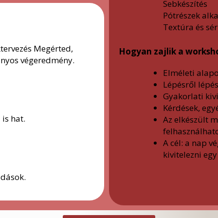
Sebkészítés
Pótrészek alk
Textúra és sér
ktervezés Megérted,
Hogyan zajlik a worksh
ványos végeredmény.
Elméleti alap
Lépésről lépés
Gyakorlati kiv
Kérdések, egy
is hat.
Az elkészült 
felhasználhat
A cél: a nap v
kivitelezni eg
ldások.