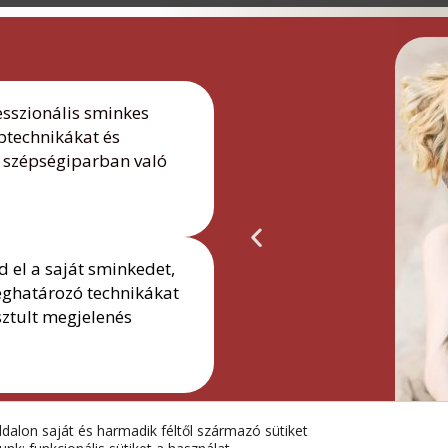
esszionális sminkes
aptechnikákat és
a szépségiparban való
 el a saját sminkedet,
eghatározó technikákat
sztult megjelenés
dalon saját és harmadik féltől származó sütiket