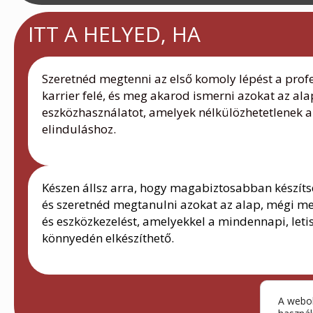
ITT A HELYED, HA
Szeretnéd megtenni az első komoly lépést a prof
karrier felé, és meg akarod ismerni azokat az al
eszközhasználatot, amelyek nélkülözhetetlenek 
elinduláshoz.
Készen állsz arra, hogy magabiztosabban készítsd
és szeretnéd megtanulni azokat az alap, mégi m
és eszközkezelést, amelyekkel a mindennapi, leti
könnyedén elkészíthető.
A webol