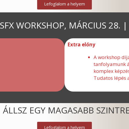
Lefoglalom a helyem
SFX WORKSHOP, MÁRCIUS 28. | 
Extra előny
A workshop díj
tanfolyamunk á
komplex képzésb
Tudatos lépés a
 ÁLLSZ EGY MAGASABB SZINTRE
Lefoglalom a helyem