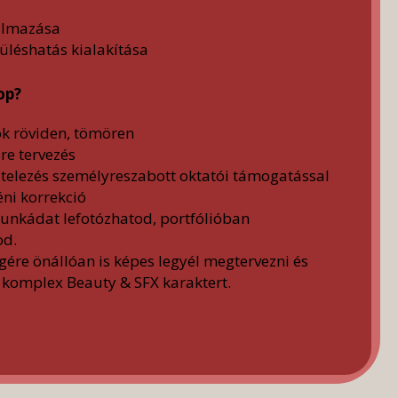
almazása
üléshatás kialakítása
op?
ok röviden, tömören
re tervezés
itelezés személyreszabott oktatói támogatással
éni korrekció
munkádat lefotózhatod, portfólióban
od.
égére önállóan is képes legyél megtervezni és
y komplex Beauty & SFX karaktert.