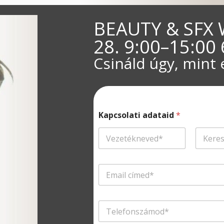
BEAUTY & SFX
28. 9:00–15:00
Csináld úgy, mint 
Kapcsolati adataid
*
First
Last
E
-
m
a
T
i
e
l
l