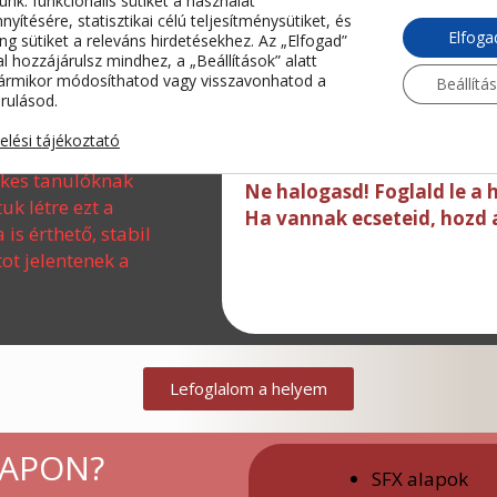
unk: funkcionális sütiket a használat
yítésére, statisztikai célú teljesítménysütiket, és
Elfoga
ng sütiket a releváns hirdetésekhez. Az „Elfogad”
 hozzájárulsz mindhez, a „Beállítások” alatt
dolog közös bennük:
ármikor módosíthatod vagy visszavonhatod a
Beállítá
Ha készen állsz arra, hogy
rulásod.
eretnék magas szinten
fejlesztése felé, ezen a w
zelési tájékoztató
tudást kapsz.
lkes tanulóknak
Ne halogasd! Foglald le a 
uk létre ezt a
Ha vannak ecseteid, hozd a
s érthető, stabil
ot jelentenek a
Lefoglalom a helyem
NAPON?
SFX alapok