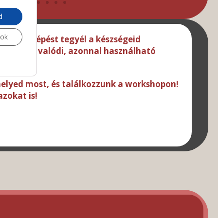
d
sok
 tudatos lépést tegyél a készségeid
orkshopon valódi, azonnal használható
helyed most, és találkozzunk a workshopon!
zokat is!