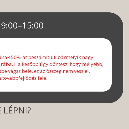
9:00–15:00
ának 50%-át beszámítjuk bármelyik nagy
rába. Ha később úgy döntesz, hogy mélyebb,
e vágsz bele, ez az összeg nem vész el.
 továbbfejlődés felé.
 LÉPNI?