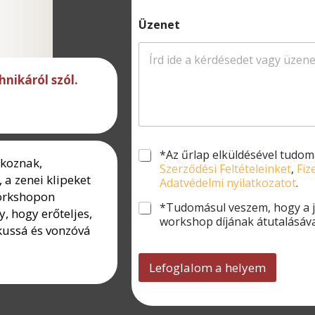
*
e
Üzenet
f
o
n
s
hnikáról szól.
z
á
m
*
K
*Az űrlap elküldésével tudo
lkoznak,
i
Szerződési Feltételeinket
,
Fiz
 a zenei klipeket
v
Adatvédelmi nyilatkozatot
.
á
workshopon
l
*Tudomásul veszem, hogy a jel
 hogy erőteljes,
a
workshop díjának átutalásáva
kussá és vonzóvá
s
z
t
Lefoglalom a helyem
á
s
*