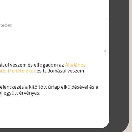
másul veszem és elfogadom az
Általános
etési feltételeket
és tudomásul veszem
entkezés a kitöltött űrlap elküldésével és a
l együtt érvényes.