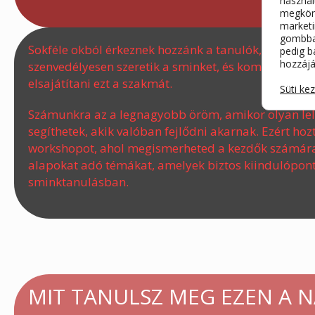
használ
megkönn
marketi
gombbal
Sokféle okból érkeznek hozzánk a tanulók, de egy 
pedig b
hozzájá
szenvedélyesen szeretik a sminket, és komolyan sz
elsajátítani ezt a szakmát.
Süti ke
Számunkra az a legnagyobb öröm, amikor olyan le
segíthetek, akik valóban fejlődni akarnak. Ezért hozt
workshopot, ahol megismerheted a kezdők számára i
alapokat adó témákat, amelyek biztos kiindulópont
sminktanulásban.
MIT TANULSZ MEG EZEN A 