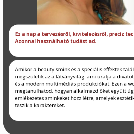
Ez a nap a tervezésről, kivitelezésről, precíz tec
Azonnal használható tudást ad.
Amikor a beauty smink és a speciális effektek talá
megszületik az a látványvilág, ami uralja a divatot,
és a modern multimédiás produkciókat. Ezen a 
megtanulhatod, hogyan alkalmazd őket együtt úgy,
emlékezetes sminkeket hozz létre, amelyek esztéti
teszik a karaktereket.