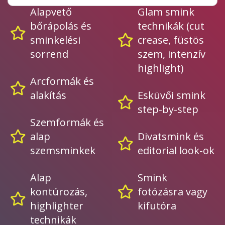
Alapvető
Glam smink
bőrápolás és
technikák (cut
sminkelési
crease, füstös
sorrend
szem, intenzív
highlight)
Arcformák és
alakítás
Esküvői smink
step-by-step
Szemformák és
alap
Divatsmink és
szemsminkek
editorial look-ok
Alap
Smink
kontúrozás,
fotózásra vagy
highlighter
kifutóra
technikák