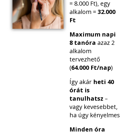
= 8.000 Ft), egy
alkalom =
32.000
Ft
Maximum napi
8 tanóra
azaz 2
alkalom
tervezhető
(
64.000 Ft/nap
)
Így akár
heti 40
órát is
tanulhatsz
–
vagy kevesebbet,
ha úgy kényelmes
Minden óra