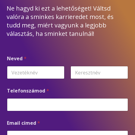
Ne hagyd ki ezt a lehetőséget! Váltsd
valóra a sminkes karrieredet most, és
tudd meg, miért vagyunk a legjobb
választás, ha sminket tanulnál!
E
Neved
*
m
a
i
l
First
Last
T
e
Telefonszámod
*
l
e
f
o
n
s
Email címed
*
z
á