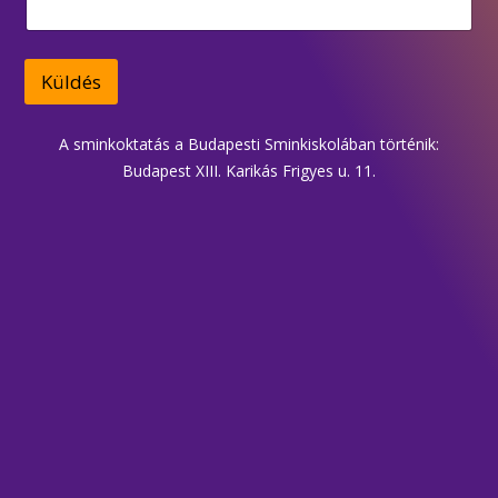
m
o
d
*
Küldés
A sminkoktatás a Budapesti Sminkiskolában történik:
Budapest XIII. Karikás Frigyes u. 11.