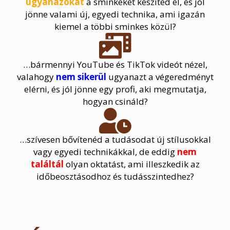
ugyanazokat
a sminkeket készíted el, és jól
jönne valami új, egyedi technika, ami igazán
kiemel a többi sminkes közül?
…bármennyi YouTube és TikTok videót nézel,
valahogy
nem sikerül
ugyanazt a végeredményt
elérni, és jól jönne egy profi, aki megmutatja,
hogyan csináld?
…szívesen bővítenéd a tudásodat új stílusokkal
vagy egyedi technikákkal, de eddig
nem
találtál
olyan oktatást, ami illeszkedik az
időbeosztásodhoz és tudásszintedhez?