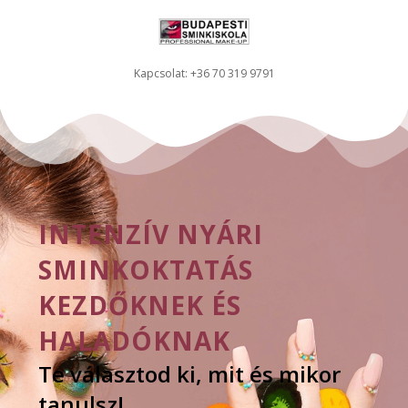
Kapcsolat: +36 70 319 9791
INTENZÍV NYÁRI
SMINKOKTATÁS
KEZDŐKNEK ÉS
HALADÓKNAK
Te választod ki, mit és mikor
tanulsz!