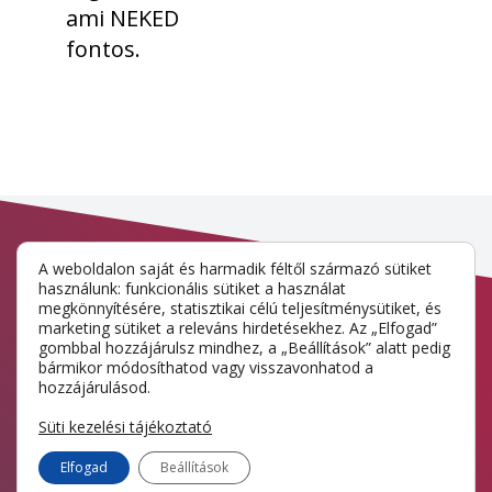
ami NEKED
fontos.
A weboldalon saját és harmadik féltől származó sütiket
használunk: funkcionális sütiket a használat
megkönnyítésére, statisztikai célú teljesítménysütiket, és
marketing sütiket a releváns hirdetésekhez. Az „Elfogad”
Amit megtanulhatsz
gombbal hozzájárulsz mindhez, a „Beállítások” alatt pedig
bármikor módosíthatod vagy visszavonhatod a
hozzájárulásod.
Süti kezelési tájékoztató
Kezdőknek
Haladóknak
Elfogad
Beállítások