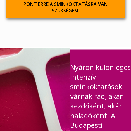
PONT ERRE A SMINKOKTATÁSRA VAN
SZÜKSÉGEM!
Nyáron különleges
intenzív
sminkoktatások
várnak rád, akár
kezdőként, akár
haladóként. A
Budapesti