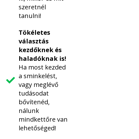
szeretnél
tanulni!
Tökéletes
választás
kezdőknek és
haladóknak is!
Ha most kezded
a sminkelést,
vagy meglévő
tudásodat
bővítenéd,
nálunk
mindkettőre van
lehetőséged!