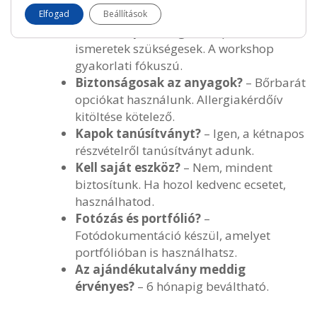
Elfogad
Beállítások
Kell előképzettség?
– Alap sminkes
ismeretek szükségesek. A workshop
gyakorlati fókuszú.
Biztonságosak az anyagok?
– Bőrbarát
opciókat használunk. Allergiakérdőív
kitöltése kötelező.
Kapok tanúsítványt?
– Igen, a kétnapos
részvételről tanúsítványt adunk.
Kell saját eszköz?
– Nem, mindent
biztosítunk. Ha hozol kedvenc ecsetet,
használhatod.
Fotózás és portfólió?
–
Fotódokumentáció készül, amelyet
portfólióban is használhatsz.
Az ajándékutalvány meddig
érvényes?
– 6 hónapig beváltható.