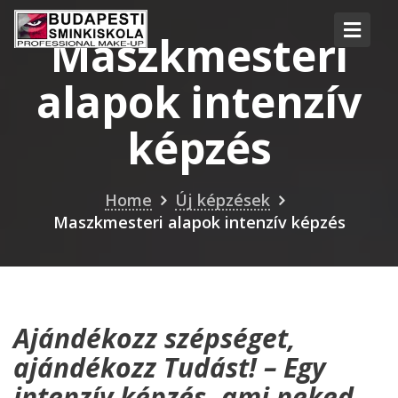
Maszkmesteri
alapok intenzív
képzés
Home
Új képzések
Maszkmesteri alapok intenzív képzés
Ajándékozz szépséget,
ajándékozz Tudást! – Egy
intenzív képzés, ami neked