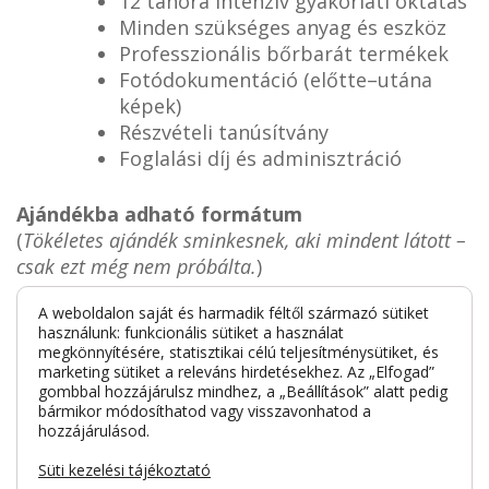
12 tanóra intenzív gyakorlati oktatás
Minden szükséges anyag és eszköz
Professzionális bőrbarát termékek
Fotódokumentáció (előtte–utána
képek)
Részvételi tanúsítvány
Foglalási díj és adminisztráció
Ajándékba adható formátum
(
Tökéletes ajándék sminkesnek, aki mindent látott –
csak ezt még nem próbálta.
)
Díszcsomagolt, vagy digitális
A weboldalon saját és harmadik féltől származó sütiket
használunk: funkcionális sütiket a használat
ajándékutalvány
megkönnyítésére, statisztikai célú teljesítménysütiket, és
Személyre szabható névvel és üzenettel
marketing sütiket a releváns hirdetésekhez. Az „Elfogad”
6 hónapig beváltható
gombbal hozzájárulsz mindhez, a „Beállítások” alatt pedig
bármikor módosíthatod vagy visszavonhatod a
hozzájárulásod.
Süti kezelési tájékoztató
Gyakori kérdések (GYIK)