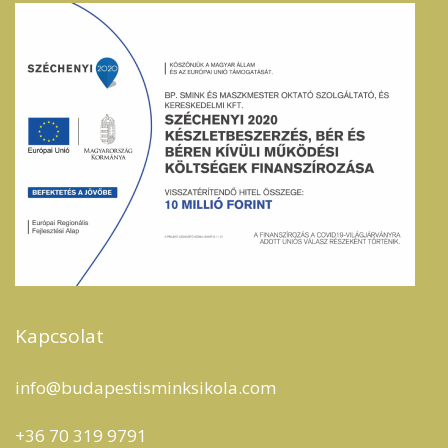
Kapcsolat
info@budapestisminksikola.com
+36 70 319 9791