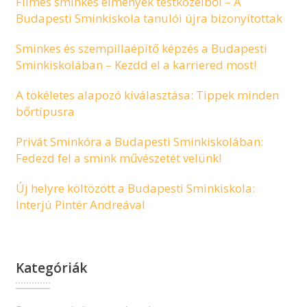
Filmes sminkes élmények testközelből – A
Budapesti Sminkiskola tanulói újra bizonyítottak
Sminkes és szempillaépítő képzés a Budapesti
Sminkiskolában – Kezdd el a karriered most!
A tökéletes alapozó kiválasztása: Tippek minden
bőrtípusra
Privát Sminkóra a Budapesti Sminkiskolában:
Fedezd fel a smink művészetét velünk!
Új helyre költözött a Budapesti Sminkiskola:
Interjú Pintér Andreával
Kategóriák