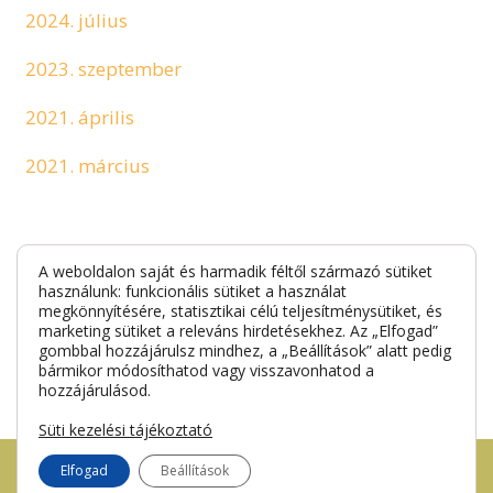
2024. július
2023. szeptember
2021. április
2021. március
Címkefelhő
A weboldalon saját és harmadik féltől származó sütiket
használunk: funkcionális sütiket a használat
megkönnyítésére, statisztikai célú teljesítménysütiket, és
marketing sütiket a releváns hirdetésekhez. Az „Elfogad”
alapozó
sminktanácsok
smink tippek
gombbal hozzájárulsz mindhez, a „Beállítások” alatt pedig
bármikor módosíthatod vagy visszavonhatod a
hozzájárulásod.
Süti kezelési tájékoztató
Elfogad
Beállítások