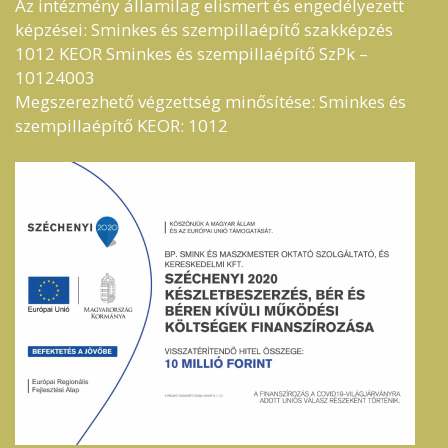
Az intézmény államilag elismert és engedélyezett
képzései: Sminkes és szempillaépítő szakképzés
1012 KEOR Sminkes és szempillaépítő SzPk –
10124003
Megszerezhető végzettség minősítése: Sminkes és
szempillaépítő KEOR: 1012