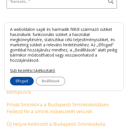
Legutóbbi bejegyzések
A weboldalon saját és harmadik féltől származó sütiket
használunk: funkcionális sütiket a használat
megkönnyítésére, statisztikai célú teljesítménysütiket, és
marketing sütiket a releváns hirdetésekhez. Az „Elfogad”
Filmes sminkes élmények testközelből – A
gombbal hozzájárulsz mindhez, a „Beállítások” alatt pedig
Budapesti Sminkiskola tanulói újra bizonyítottak
bármikor módosíthatod vagy visszavonhatod a
hozzájárulásod.
Sminkes és szempillaépítő képzés a Budapesti
Süti kezelési tájékoztató
Sminkiskolában – Kezdd el a karriered most!
Elfogad
Beállítások
A tökéletes alapozó kiválasztása: Tippek minden
bőrtípusra
Privát Sminkóra a Budapesti Sminkiskolában:
Fedezd fel a smink művészetét velünk!
Új helyre költözött a Budapesti Sminkiskola: