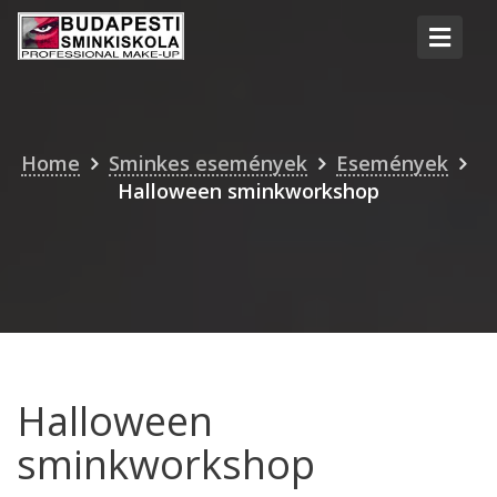
Home
Sminkes események
Események
Halloween sminkworkshop
Halloween
sminkworkshop