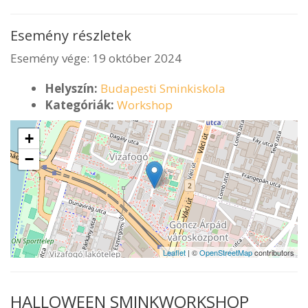
Esemény részletek
Esemény vége: 19 október 2024
Helyszín:
Budapesti Sminkiskola
Kategóriák:
Workshop
+
−
Leaflet
| ©
OpenStreetMap
contributors
HALLOWEEN SMINKWORKSHOP